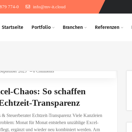
879 774-0
info@mv-it.cloud
Startseite
Portfolio
Branchen​
Referenzen​
 September 2025
0 Comments
el-Chaos: So schaffen
Echtzeit-Transparenz
& Steuerberater Echtzeit-Transparenz Viele Kanzleien
roblem: Monat für Monat entstehen unzählige Excel-
pflegt, ergänzt und wieder neu kombiniert werden. Am