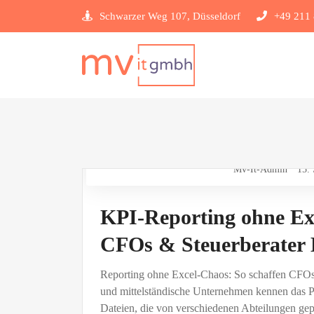
Schwarzer Weg 107, Düsseldorf
+49 211 
Mv-It-Admin
15.
KPI-Reporting ohne Exc
CFOs & Steuerberater 
Reporting ohne Excel-Chaos: So schaffen CFOs 
und mittelständische Unternehmen kennen das P
Dateien, die von verschiedenen Abteilungen ge