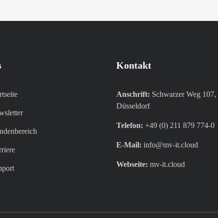
s
Kontakt
rtseite
Anschrift:
Schwarzer Weg 107,
Düsseldorf
sletter
Telefon:
+49 (0) 211 879 774-0
denbereich​
E-Mail:
info@mv-it.cloud
riere​
Webseite:
mv-it.cloud
pport