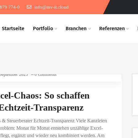
879 774-0
info@mv-it.cloud
Startseite
Portfolio
Branchen​
Referenzen​
 September 2025
0 Comments
el-Chaos: So schaffen
Echtzeit-Transparenz
& Steuerberater Echtzeit-Transparenz Viele Kanzleien
roblem: Monat für Monat entstehen unzählige Excel-
pflegt, ergänzt und wieder neu kombiniert werden. Am