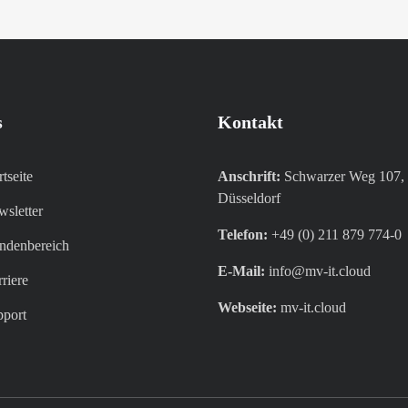
s
Kontakt
rtseite
Anschrift:
Schwarzer Weg 107,
Düsseldorf
sletter
Telefon:
+49 (0) 211 879 774-0
denbereich​
E-Mail:
info@mv-it.cloud
riere​
Webseite:
mv-it.cloud
pport