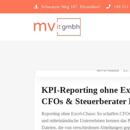
Schwarzer Weg 107, Düsseldorf
+49 211 
Mv-It-Admin
15.
KPI-Reporting ohne Exc
CFOs & Steuerberater 
Reporting ohne Excel-Chaos: So schaffen CFOs 
und mittelständische Unternehmen kennen das P
Dateien, die von verschiedenen Abteilungen ge