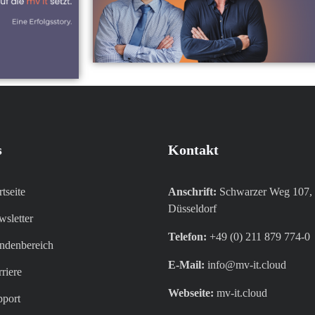
s
Kontakt
rtseite
Anschrift:
Schwarzer Weg 107,
Düsseldorf
sletter
Telefon:
+49 (0) 211 879 774-0
denbereich​
E-Mail:
info@mv-it.cloud
riere​
Webseite:
mv-it.cloud
pport